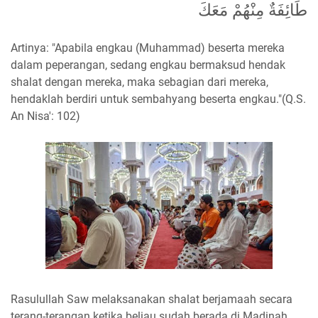
طَائِفَةٌ مِنْهُمْ مَعَكَ
Artinya: "Apabila engkau (Muhammad) beserta mereka
dalam peperangan, sedang engkau bermaksud hendak
shalat dengan mereka, maka sebagian dari mereka,
hendaklah berdiri untuk sembahyang beserta engkau."(Q.S.
An Nisa': 102)
Rasulullah Saw melaksanakan shalat berjamaah secara
terang-terangan ketika beliau sudah berada di Madinah.