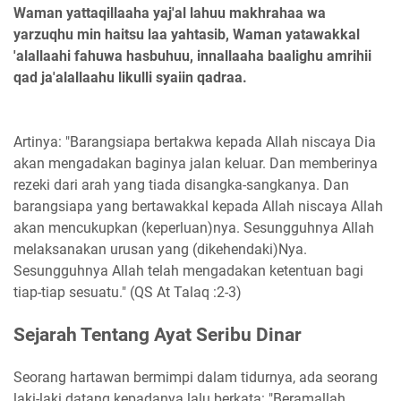
Waman yattaqillaaha yaj'al lahuu makhrahaa wa
yarzuqhu min haitsu laa yahtasib, Waman yatawakkal
'alallaahi fahuwa hasbuhuu, innallaaha baalighu amrihii
qad ja'alallaahu likulli syaiin qadraa.
Artinya: "Barangsiapa bertakwa kepada Allah niscaya Dia
akan mengadakan baginya jalan keluar. Dan memberinya
rezeki dari arah yang tiada disangka-sangkanya. Dan
barangsiapa yang bertawakkal kepada Allah niscaya Allah
akan mencukupkan (keperluan)nya. Sesungguhnya Allah
melaksanakan urusan yang (dikehendaki)Nya.
Sesungguhnya Allah telah mengadakan ketentuan bagi
tiap-tiap sesuatu." (QS At Talaq :2-3)
Sejarah Tentang Ayat Seribu Dinar
Seorang hartawan bermimpi dalam tidurnya, ada seorang
laki-laki datang kepadanya lalu berkata: "Beramallah