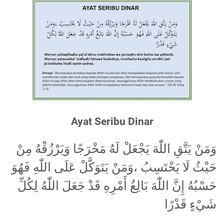
Ayat Seribu Dinar
وَمَنْ يَتَّقِ اللّٰهَ يَجْعَلْ لَهُ مَخْرَجًا وَيَرْزُقْهُ مِنْ
حَيْثُ لَا يَحْتَسِبُ ،وَمَنْ يَتَوَكَّلْ عَلَى اللّٰهِ فَهُوَ
حَسْبُهُ إِنَّ اللّٰهَ بَالِغُ أَمْرِهِ قَدْ جَعَلَ اللّٰهُ لِكُلِّ
شَيْءٍ قَدْرًا