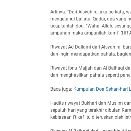
Artinya: "Dari Aisyah ra, aku berkata,
mengetahui Lailatul Qadar, apa yang h
ucapkanlah doa: "Wahai Allah, sesu
ampunan maka ampunilah kami" (HR A
Riwayat Ad Dailami dari Aisyah ra. bar
dan ingin mendapatkan pahala, bagia
Riwayat Ibnu Majjah dan Al Baihaqi dar
dan menghasilkan pahala seperti pahal
Baca juga:
Kumpulan Doa Sehari-hari 
Hadits riwayat Bukhari dan Muslim dari 
sepuluh hari yang terakhir dibulan R
kebiasaan i'tikaf itu diteruskan oleh istri