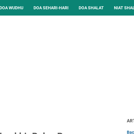
DOA WUDHU
DOA SEHARI-HARI
DOA SHALAT
NIAT SHA
AR
Bac