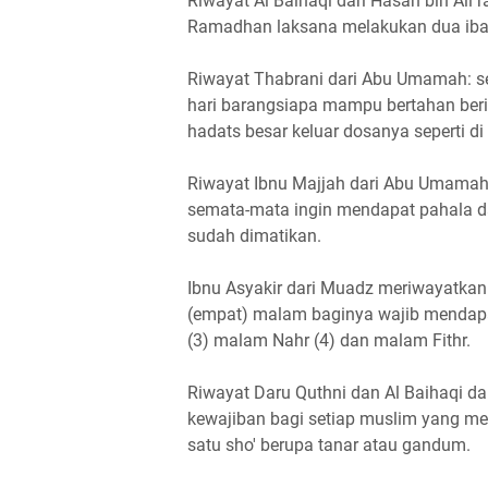
Riwayat Al Baihaqi dari Hasan bin Ali r
Ramadhan laksana melakukan dua iba
Riwayat Thabrani dari Abu Umamah: se
hari barangsiapa mampu bertahan beri'
hadats besar keluar dosanya seperti di 
Riwayat Ibnu Majjah dari Abu Umamah 
semata-mata ingin mendapat pahala dar
sudah dimatikan.
Ibnu Asyakir dari Muadz meriwayatka
(empat) malam baginya wajib mendapa
(3) malam Nahr (4) dan malam Fithr.
Riwayat Daru Quthni dan Al Baihaqi dar
kewajiban bagi setiap muslim yang mer
satu sho' berupa tanar atau gandum.