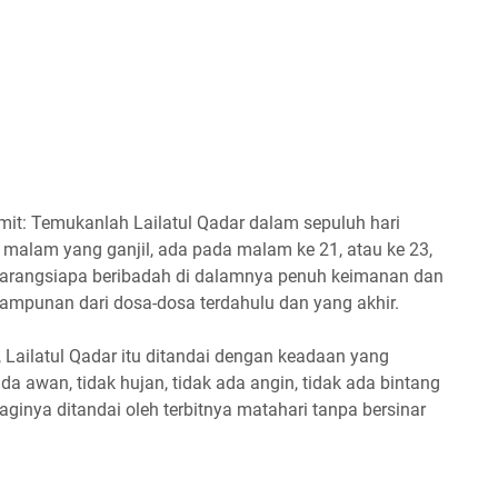
mit: Temukanlah Lailatul Qadar dalam sepuluh hari
am malam yang ganjil, ada pada malam ke 21, atau ke 23,
 barangsiapa beribadah di dalamnya penuh keimanan dan
mpunan dari dosa-dosa terdahulu dan yang akhir.
 Lailatul Qadar itu ditandai dengan keadaan yang
 ada awan, tidak hujan, tidak ada angin, tidak ada bintang
ginya ditandai oleh terbitnya matahari tanpa bersinar