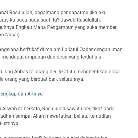
 wahai Rasulullah, bagaimana pendapatmu jika aku
arus ku baca pada saat itu? Jawab Rasulullah:
ngguhnya Engkau Maha Pengampun yang suka memberi
n Nasai)
angsiapa beri'tikaf di malam Lailatul Qadar dengan iman
n mendapat ampunan dari dosa yang terdahulu.
i Ibnu Abbas ra, orang beri'tikaf itu menghentikan dosa
a orang yang berbuat baik seluruhnya.
Lengkap dan Artinya
Aisyah ra berkata, Rasulullah saw itu beri'tikaf pada
amadhan sampai Allah mewafatkan beliau, kemudian
-istrinya.