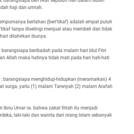
a, barangsiapa beri'tikaf sepuluh hari dalam bulan
dah haji dan umrah.
mpurnanya bertahan (beri'tikaf) adalah empat puluh
tikaf tanpa diselingi menjual atau membeli dan tidak
hari dilahirkan ibunya.
barangsiapa beribadah pada malam hari Idul Fitri
i Allah maka hatinya tidak mati pada hari hati-hati
n : barangsiapa menghidup-hidupkan (meramaikan) 4
t surga, yaitu (1) malam Tarwiyah (2) malam Arafah
i Ibnu Umar ra. bahwa zakat fitrah itu menjadi
deka, laki-laki dan wanita dari orang Islam sebanyak