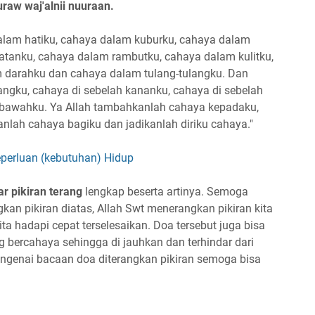
uraw waj'alnii nuuraan.
dalam hatiku, cahaya dalam kuburku, cahaya dalam
tanku, cahaya dalam rambutku, cahaya dalam kulitku,
 darahku dan cahaya dalam tulang-tulangku. Dan
angku, cahaya di sebelah kananku, cahaya di sebelah
di bawahku. Ya Allah tambahkanlah cahaya kepadaku,
nlah cahaya bagiku dan jadikanlah diriku cahaya."
perluan (kebutuhan) Hidup
r pikiran terang
lengkap beserta artinya. Semoga
an pikiran diatas, Allah Swt menerangkan pikiran kita
a hadapi cepat terselesaikan. Doa tersebut juga bisa
rang bercahaya sehingga di jauhkan dan terhindar dari
ngenai bacaan doa diterangkan pikiran semoga bisa