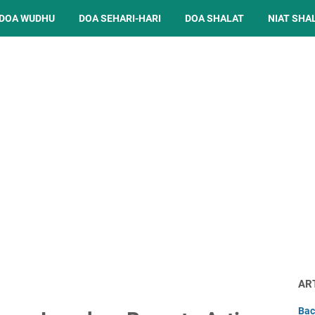
DOA WUDHU
DOA SEHARI-HARI
DOA SHALAT
NIAT SHA
AR
Bac