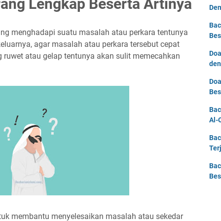
rang Lengkap Beserta Artinya
Den
Bac
dang menghadapi suatu masalah atau perkara tentunya
Bes
 keluarnya, agar masalah atau perkara tersebut cepat
Doa
ang ruwet atau gelap tentunya akan sulit memecahkan
den
Doa
Bes
Bac
Al-
Bac
Ter
Bac
Bes
 untuk membantu menyelesaikan masalah atau sekedar