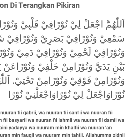
n Di Terangkan Pikiran
اَللّٰهُمَّ اجْعَلْ لِيْ نُوْرًافِيْ قَلْبِيْ وَنُوْر
سَمْعِيْ وَنُوْرًافِيْ بَصَرِيْ وَنُوْرًافِيْ ش
وَنُوْرًافِيْ لَحْمِيْ وَنُوْرًافِيْ دَمِيْ وَنُو
بَيْنِ يَدَيَّ وَنُوْرًامِنْ خَلْفِيْ وَنُوْرًاعَنْ 
وَنُوْرًامِنْ فَوْقِيْ وَنُوْرًامِنْ تَحْتِيْ. اَللّٰه
نُوْرًاوَاجْعَلْ لِيْ نُوْرًاوَاجْعَلْنِيْ نُوْرًا
 nuuran fii qabrii, wa nuuran fii sam'ii wa nuuran fii
n fii basyarii wa nuuran fii lahmii wa nuuran fii damii wa
aini yadayya wa nuuram min khalfii wa nuuran 'an
uuran min fauqii wa nuuram min tahtii. Allahumma zidnii