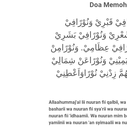
Doa Memoho
ًافِيْ قَبْرِيْ وَنُوْرًافِيْ
َعْرِيْ وَنُوْرًافِيْ بَشَرِيْ
ْرًافِيْ عِظَامِيْ. وَنُوْرًامِنْ
يَمِيْنِيْ وَنُوْرًاعَنْ شِمَالِيْ
ُمَّ زِدْنِيْ نُوْرًاوَاَعْطِنِيْ
Allaahummaj'al lii nuuran fii qalbii, wa
basharii wa nuuran fii sya'rii wa nuura
nuuran fii 'idhaamii. Wa nuuran mim b
yamiinii wa nuuran 'an syimaalii wa n